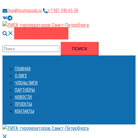
Перейти
liga@tourligaspb.ru
+7 921 345-65-28
к
https://vk.com/ligatourspb
https://t.me/tourligaspb
содержимому
Поиск
ВСТУПИТЬ В ЛИГУ
Найти:
ГЛАВНАЯ
О ЛИГЕ
ЧЛЕНЫ ЛИГИ
ПАРТНЁРЫ
НОВОСТИ
ПРОЕКТЫ
КОНТАКТЫ
Закрыть