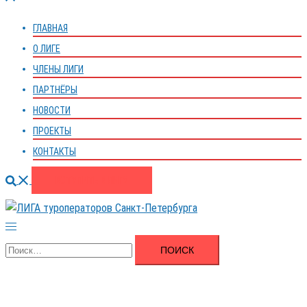
меню
ГЛАВНАЯ
О ЛИГЕ
ЧЛЕНЫ ЛИГИ
ПАРТНЁРЫ
НОВОСТИ
ПРОЕКТЫ
КОНТАКТЫ
Поиск
ВСТУПИТЬ В ЛИГУ
Переключатель
меню
Найти: