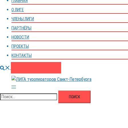
ГЛАВНАЯ
О ЛИГЕ
ЧЛЕНЫ ЛИГИ
ПАРТНЁРЫ
НОВОСТИ
ПРОЕКТЫ
КОНТАКТЫ
Поиск
ВСТУПИТЬ В ЛИГУ
Переключатель
меню
Найти: