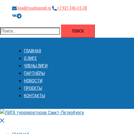
Перейти
liga@tourligaspb.ru
+7 921 345-65-28
к
https://vk.com/ligatourspb
https://t.me/tourligaspb
содержимому
Найти:
ГЛАВНАЯ
О ЛИГЕ
ЧЛЕНЫ ЛИГИ
ПАРТНЁРЫ
НОВОСТИ
ПРОЕКТЫ
КОНТАКТЫ
Закрыть
меню