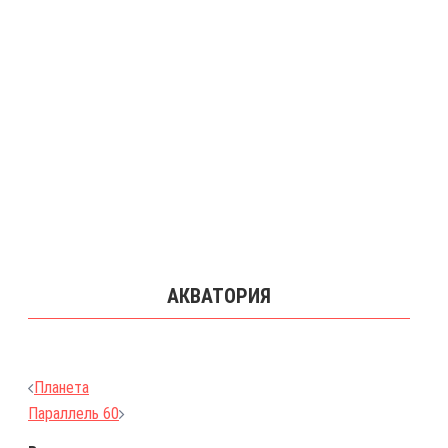
АКВАТОРИЯ
Навигация
Планета
по
Параллель 60
записям