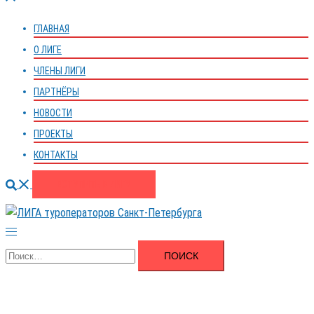
меню
ГЛАВНАЯ
О ЛИГЕ
ЧЛЕНЫ ЛИГИ
ПАРТНЁРЫ
НОВОСТИ
ПРОЕКТЫ
КОНТАКТЫ
Поиск
ВСТУПИТЬ В ЛИГУ
Переключатель
меню
Найти: