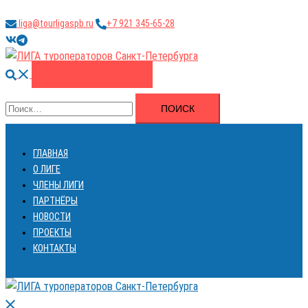
Перейти
liga@tourligaspb.ru
+7 921 345-65-28
к
https://vk.com/ligatourspb
https://t.me/tourligaspb
содержимому
Поиск
ВСТУПИТЬ В ЛИГУ
Найти:
ГЛАВНАЯ
О ЛИГЕ
ЧЛЕНЫ ЛИГИ
ПАРТНЁРЫ
НОВОСТИ
ПРОЕКТЫ
КОНТАКТЫ
Закрыть