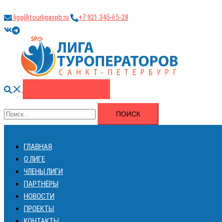
Перейти
liga@tourligaspb.ru
+7 921 345-65-28
к
https://vk.com/ligatourspb
https://t.me/tourligaspb
содержимому
Поиск
ВСТУПИТЬ В ЛИГУ
Найти:
ГЛАВНАЯ
О ЛИГЕ
ЧЛЕНЫ ЛИГИ
ПАРТНЁРЫ
НОВОСТИ
ПРОЕКТЫ
КОНТАКТЫ