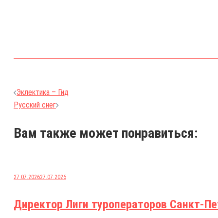
Навигация
Эклектика – Гид
Русский снег
по
записям
Вам также может понравиться:
27.07.2026
27.07.2026
Директор Лиги туроператоров Санкт-Пе