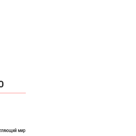
О
атляющий мир