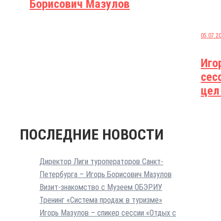
Борисович Мазулов
05.07.2
Иго
сес
цел
ПОСЛЕДНИЕ НОВОСТИ
Директор Лиги туроператоров Санкт-
Петербурга – Игорь Борисович Мазулов
Визит-знакомство с Музеем ОБЭРИУ
Тренинг «Система продаж в туризме»
Игорь Мазулов – спикер сессии «Отдых с