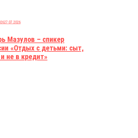
026
27.07.2026
рь Мазулов – спикер
сии «Отдых с детьми: сыт,
 и не в кредит»