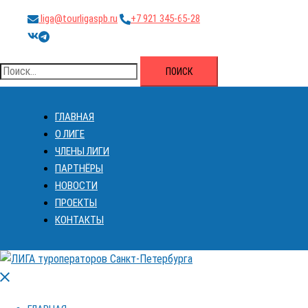
Перейти
liga@tourligaspb.ru
+7 921 345-65-28
к
https://vk.com/ligatourspb
https://t.me/tourligaspb
содержимому
Найти:
ГЛАВНАЯ
О ЛИГЕ
ЧЛЕНЫ ЛИГИ
ПАРТНЁРЫ
НОВОСТИ
ПРОЕКТЫ
КОНТАКТЫ
Закрыть
меню