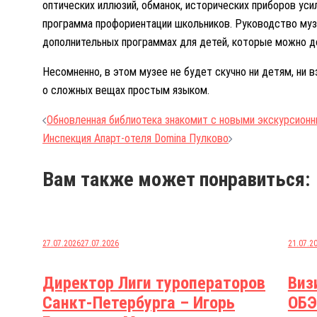
оптических иллюзий, обманок, исторических приборов у
программа профориентации школьников. Руководство музе
дополнительных программах для детей, которые можно до
Несомненно, в этом музее не будет скучно ни детям, ни
о сложных вещах простым языком.
Навигация
Обновленная библиотека знакомит с новыми экскурсион
Инспекция Апарт-отеля Domina Пулково
по
записям
Вам также может понравиться:
27.07.2026
27.07.2026
21.07.2
Директор Лиги туроператоров
Виз
Санкт-Петербурга – Игорь
ОБЭ