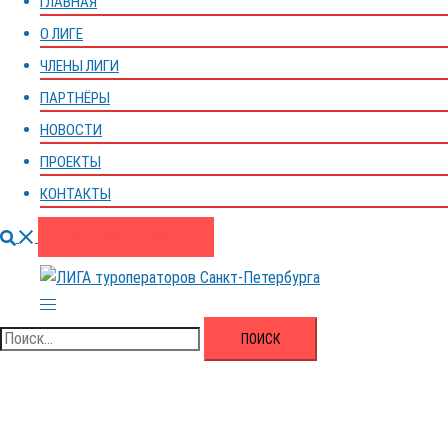
ГЛАВНАЯ
О ЛИГЕ
ЧЛЕНЫ ЛИГИ
ПАРТНЁРЫ
НОВОСТИ
ПРОЕКТЫ
КОНТАКТЫ
Поиск
ВСТУПИТЬ В ЛИГУ
Переключатель
меню
Найти: