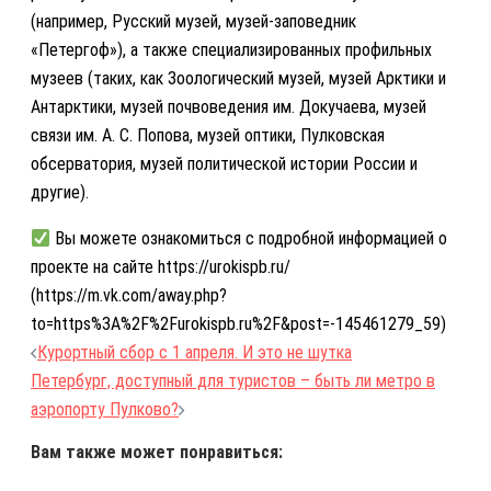
(например, Русский музей, музей-заповедник
«Петергоф»), а также специализированных профильных
музеев (таких, как Зоологический музей, музей Арктики и
Антарктики, музей почвоведения им. Докучаева, музей
связи им. А. С. Попова, музей оптики, Пулковская
обсерватория, музей политической истории России и
другие).
Вы можете ознакомиться с подробной информацией о
проекте на сайте https://urokispb.ru/
(https://m.vk.com/away.php?
to=https%3A%2F%2Furokispb.ru%2F&post=-145461279_59)
Навигация
Курортный сбор с 1 апреля. И это не шутка
по
Петербург, доступный для туристов – быть ли метро в
записям
аэропорту Пулково?
Вам также может понравиться: