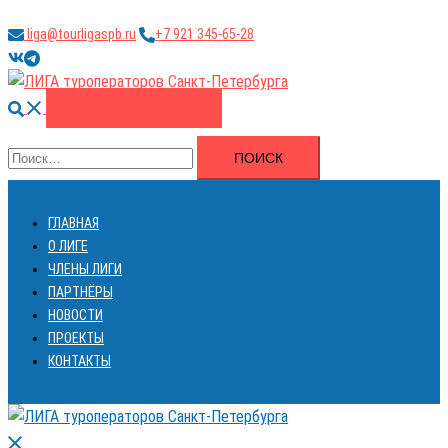
Перейти
liga@tourligaspb.ru
+7 921 345-65-28
к
https://vk.com/ligatourspb
https://t.me/tourligaspb
содержимому
Поиск
ВСТУПИТЬ В ЛИГУ
Найти:
ГЛАВНАЯ
О ЛИГЕ
ЧЛЕНЫ ЛИГИ
ПАРТНЁРЫ
НОВОСТИ
ПРОЕКТЫ
КОНТАКТЫ
Закрыть