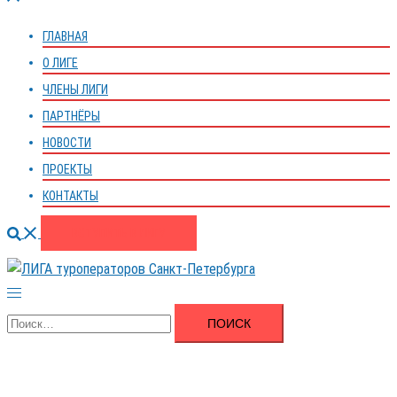
меню
ГЛАВНАЯ
О ЛИГЕ
ЧЛЕНЫ ЛИГИ
ПАРТНЁРЫ
НОВОСТИ
ПРОЕКТЫ
КОНТАКТЫ
Поиск
ВСТУПИТЬ В ЛИГУ
Переключатель
меню
Найти: