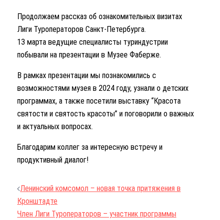
Продолжаем рассказ об ознакомительных визитах
Лиги Туроператоров Санкт-Петербурга.
13 марта ведущие специалисты туриндустрии
побывали на презентации в Музее Фаберже.
В рамках презентации мы познакомились с
возможностями музея в 2024 году, узнали о детских
программах, а также посетили выставку “Красота
святости и святость красоты” и поговорили о важных
и актуальных вопросах.
Благодарим коллег за интересную встречу и
продуктивный диалог!
Навигация
Ленинский комсомол – новая точка притяжения в
по
Кронштадте
записям
Член Лиги Туроператоров – участник программы