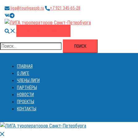
Перейти
liga@tourligaspb.ru
+7 921 345-65-28
к
https://vk.com/ligatourspb
https://t.me/tourligaspb
содержимому
Поиск
ВСТУПИТЬ В ЛИГУ
Найти:
ГЛАВНАЯ
О ЛИГЕ
ЧЛЕНЫ ЛИГИ
ПАРТНЁРЫ
НОВОСТИ
ПРОЕКТЫ
КОНТАКТЫ
Закрыть