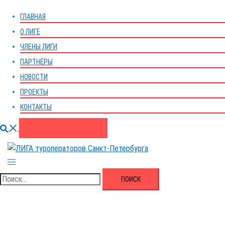
меню
ГЛАВНАЯ
О ЛИГЕ
ЧЛЕНЫ ЛИГИ
ПАРТНЁРЫ
НОВОСТИ
ПРОЕКТЫ
КОНТАКТЫ
Поиск
ВСТУПИТЬ В ЛИГУ
Переключатель
меню
Найти: