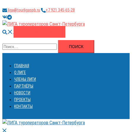
Перейти
liga@tourligaspb.ru
+7 921 345-65-28
к
https://vk.com/ligatourspb
https://t.me/tourligaspb
содержимому
Поиск
ВСТУПИТЬ В ЛИГУ
Найти:
ГЛАВНАЯ
О ЛИГЕ
ЧЛЕНЫ ЛИГИ
ПАРТНЁРЫ
НОВОСТИ
ПРОЕКТЫ
КОНТАКТЫ
Закрыть