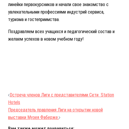
линейки первокурсников и начали свое знакомство с
увлекательными профессиями индустрий сервиса,
туризма и гостеприимства.
Поздравляем всех учащихся и педагогический состав и
желаем успехов в новом учебном году!
Навигация
Dстреча членов Лиги с представителями Сети Station
по
Hotels
записям
Председатель правления Лиги на открытии новой
выставки Музея Фаберже.
Вам также может понравиться: