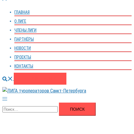
меню
ГЛАВНАЯ
О ЛИГЕ
ЧЛЕНЫ ЛИГИ
ПАРТНЁРЫ
НОВОСТИ
ПРОЕКТЫ
КОНТАКТЫ
Поиск
ВСТУПИТЬ В ЛИГУ
Переключатель
меню
Найти: