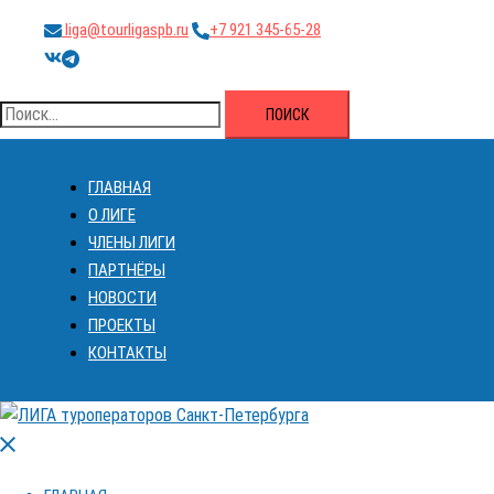
Перейти
liga@tourligaspb.ru
+7 921 345-65-28
к
https://vk.com/ligatourspb
https://t.me/tourligaspb
содержимому
Найти:
ГЛАВНАЯ
О ЛИГЕ
ЧЛЕНЫ ЛИГИ
ПАРТНЁРЫ
НОВОСТИ
ПРОЕКТЫ
КОНТАКТЫ
Закрыть
меню