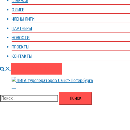
ГЛАВНАЯ
О ЛИГЕ
ЧЛЕНЫ ЛИГИ
ПАРТНЁРЫ
НОВОСТИ
ПРОЕКТЫ
КОНТАКТЫ
Поиск
ВСТУПИТЬ В ЛИГУ
Переключатель
меню
Найти: