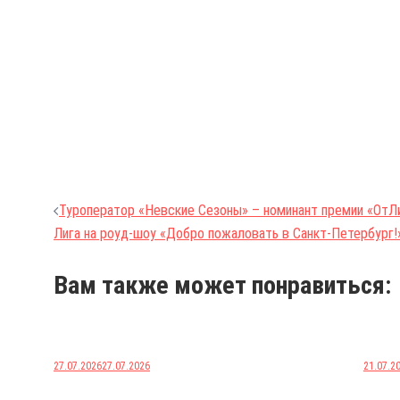
Навигация
Туроператор «Невские Сезоны» – номинант премии «ОтЛ
Лига на роуд-шоу «Добро пожаловать в Санкт-Петербург!
по
записям
Вам также может понравиться:
27.07.2026
27.07.2026
21.07.2