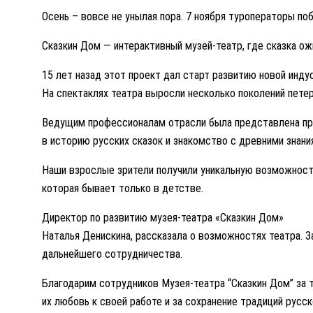
Осень – вовсе не унылая пора. 7 ноября туроператоры по
Сказкин Дом — интерактивный музей-театр, где сказка ожи
15 лет назад этот проект дал старт развитию новой инду
На спектаклях театра выросли несколько поколений пете
Ведущим профессионалам отрасли была представлена пр
в историю русских сказок и знакомство с древними знани
Наши взрослые зрители получили уникальную возможность
которая бывает только в детстве.
Директор по развитию музея-театра «Сказкин Дом»
Наталья Денискина, рассказала о возможностях театра. 
дальнейшего сотрудничества.
Благодарим сотрудников Музея-театра “Сказкин Дом” за т
их любовь к своей работе и за сохранение традиций русск