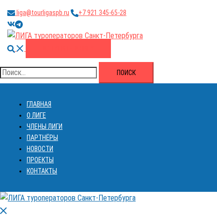
Перейти
liga@tourligaspb.ru
+7 921 345-65-28
к
https://vk.com/ligatourspb
https://t.me/tourligaspb
содержимому
Поиск
ВСТУПИТЬ В ЛИГУ
Найти:
ГЛАВНАЯ
О ЛИГЕ
ЧЛЕНЫ ЛИГИ
ПАРТНЁРЫ
НОВОСТИ
ПРОЕКТЫ
КОНТАКТЫ
Закрыть