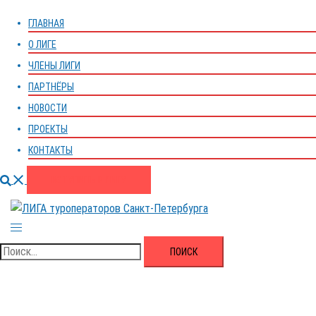
меню
ГЛАВНАЯ
О ЛИГЕ
ЧЛЕНЫ ЛИГИ
ПАРТНЁРЫ
НОВОСТИ
ПРОЕКТЫ
КОНТАКТЫ
Поиск
ВСТУПИТЬ В ЛИГУ
Переключатель
меню
Найти: