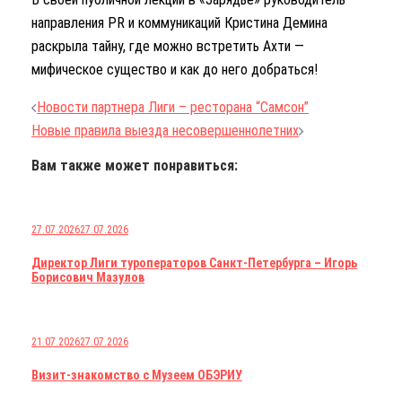
направления PR и коммуникаций Кристина Демина
раскрыла тайну, где можно встретить Ахти —
мифическое существо и как до него добраться!
Навигация
Новости партнера Лиги – ресторана “Самсон”
по
Новые правила выезда несовершеннолетних
записям
Вам также может понравиться:
27.07.2026
27.07.2026
Директор Лиги туроператоров Санкт-Петербурга – Игорь
Борисович Мазулов
21.07.2026
27.07.2026
Визит-знакомство с Музеем ОБЭРИУ