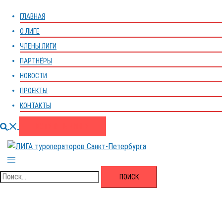
меню
ГЛАВНАЯ
О ЛИГЕ
ЧЛЕНЫ ЛИГИ
ПАРТНЁРЫ
НОВОСТИ
ПРОЕКТЫ
КОНТАКТЫ
Поиск
ВСТУПИТЬ В ЛИГУ
Переключатель
меню
Найти: