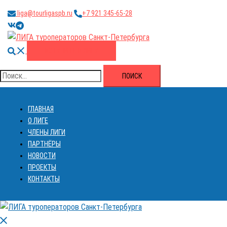
Перейти
liga@tourligaspb.ru
+7 921 345-65-28
к
https://vk.com/ligatourspb
https://t.me/tourligaspb
содержимому
Поиск
ВСТУПИТЬ В ЛИГУ
Найти:
ГЛАВНАЯ
О ЛИГЕ
ЧЛЕНЫ ЛИГИ
ПАРТНЁРЫ
НОВОСТИ
ПРОЕКТЫ
КОНТАКТЫ
Закрыть