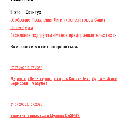
Фото – Скантур
Навигация
Собрание Правления Лиги туроператоров Санкт-
по
Петербурга
записям
Заседание подгруппы «Малое предпринимательство»
Вам также может понравиться:
27.07.2026
27.07.2026
Директор Лиги туроператоров Санкт-Петербурга – Игорь
Борисович Мазулов
21.07.2026
27.07.2026
Визит-знакомство с Музеем ОБЭРИУ