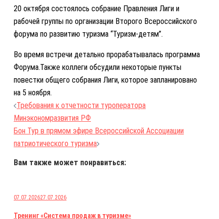
20 октября состоялось собрание Правления Лиги и
рабочей группы по организации Второго Всероссийского
форума по развитию туризма “Туризм-детям”.
Во время встречи детально прорабатывалась программа
Форума.Также коллеги обсудили некоторые пункты
повестки общего собрания Лиги, которое запланировано
на 5 ноября.
Навигация
Требования к отчетности туроператора
по
Минэкономразвития РФ
записям
Бон Тур в прямом эфире Всероссийской Ассоциации
патриотического туризма
Вам также может понравиться:
07.07.2026
27.07.2026
Тренинг «Система продаж в туризме»