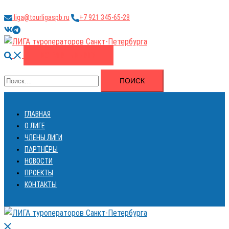
Перейти
liga@tourligaspb.ru
+7 921 345-65-28
к
https://vk.com/ligatourspb
https://t.me/tourligaspb
содержимому
Поиск
ВСТУПИТЬ В ЛИГУ
Найти:
ГЛАВНАЯ
О ЛИГЕ
ЧЛЕНЫ ЛИГИ
ПАРТНЁРЫ
НОВОСТИ
ПРОЕКТЫ
КОНТАКТЫ
Закрыть