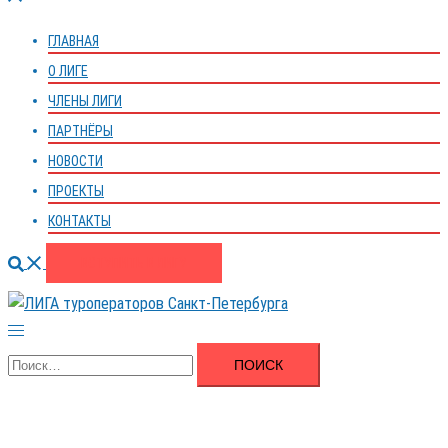
меню
ГЛАВНАЯ
О ЛИГЕ
ЧЛЕНЫ ЛИГИ
ПАРТНЁРЫ
НОВОСТИ
ПРОЕКТЫ
КОНТАКТЫ
Поиск
ВСТУПИТЬ В ЛИГУ
Переключатель
меню
Найти: